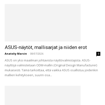
ASUS-näytöt, mallisarjat ja niiden erot
Anatoliy Marcin
-
08/07/2026
0
ASUS on yksi maailman johtavista näyttövalmistajista. ASUS-
näyttöjä valmistetaan ODM-mallin (Original Design Manufacturer)
mukaisesti. Tämä tarkoittaa, että vaikka ASUS osallistuu joidenkin
mallien kehitykseen, suurin osa...