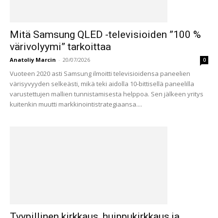
Mitä Samsung QLED -televisioiden ”100 %
värivolyymi” tarkoittaa
Anatoliy Marcin
-
20/07/2026
0
Vuoteen 2020 asti Samsung ilmoitti televisioidensa paneelien
värisyvyyden selkeästi, mikä teki aidolla 10-bittisellä paneelilla
varustettujen mallien tunnistamisesta helppoa. Sen jälkeen yritys
kuitenkin muutti markkinointistrategiaansa....
Tyypillinen kirkkaus, huippukirkkaus ja