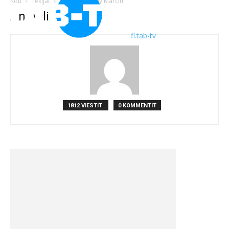
Koti
Tekijät
Viestit Anatoliy Marcin
Anatoliy Marcin
fi.tab-tv
1812 VIESTIT
0 KOMMENTIT