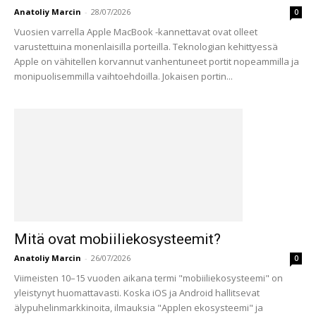
Anatoliy Marcin
-
28/07/2026
0
Vuosien varrella Apple MacBook -kannettavat ovat olleet
varustettuina monenlaisilla porteilla. Teknologian kehittyessä
Apple on vähitellen korvannut vanhentuneet portit nopeammilla ja
monipuolisemmilla vaihtoehdoilla. Jokaisen portin...
Mitä ovat mobiiliekosysteemit?
Anatoliy Marcin
-
26/07/2026
0
Viimeisten 10–15 vuoden aikana termi "mobiiliekosysteemi" on
yleistynyt huomattavasti. Koska iOS ja Android hallitsevat
älypuhelinmarkkinoita, ilmauksia "Applen ekosysteemi" ja