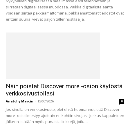
Nykypäivän digitaalisessa maailmassa ääni tallennetaan ja
siirretään digitaalisessa muodossa. Vaikka digitaalista ääntä
voidaan siirtää pakkaamattomana, pakkaamattomat tiedostot ovat
erittäin suuria, vievät paljon tallennustilaa ja...
Näin poistat Discover more -osion käytöstä
verkkosivustollasi
Anatoliy Marcin
-
15/07/2026
0
Jos sinulla on verkkosivusto, olet ehkä huomannut, että Discover
more -osio ilmestyy ajoittain eri kohtiin sivujasi. Joskus kappaleiden
jälkeen lisätään myös punaisia linkkejä, jotka...