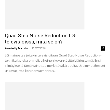
Quad Step Noise Reduction LG-
televisioissa, mitä se on?
Anatoliy Marcin
-
22/07/2026
0
LG mainostaa joitakin televisioitaan Quad Step Noise Reduction -
tekniikalla, joka on nelivaiheinen kuvankäsittelyjärjestelmä. Ensi
silmäyksellä tämä vaikuttaa merkittävältä edulta. Useimmat ihmiset
uskovat, että kohinanvaimennus...