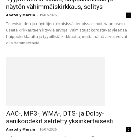
näytön vähimmäiskirkkaus, selitys
Anatoliy Marcin
-
19/07/2026
0
Televisioiden ja näyttöjen teknisissä tiedoissa ilmoitetaan usein
useita kirkkauteen liittyviä arvoja. Valmistajat korostavat yleensä
huippukirkkautta ja tyypillistä kirkkautta, mutta nämä arvot voivat
olla hämmentäviä,...
AAC-, MP3-, WMA-, DTS- ja Dolby-
äänikoodekit selitetty yksinkertaisesti
Anatoliy Marcin
-
16/07/2026
0