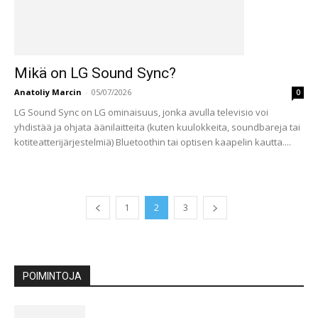
Mikä on LG Sound Sync?
Anatoliy Marcin
-
05/07/2026
0
LG Sound Sync on LG ominaisuus, jonka avulla televisio voi
yhdistää ja ohjata äänilaitteita (kuten kuulokkeita, soundbareja tai
kotiteatterijärjestelmiä) Bluetoothin tai optisen kaapelin kautta....
1
2
3
POIMINTOJA