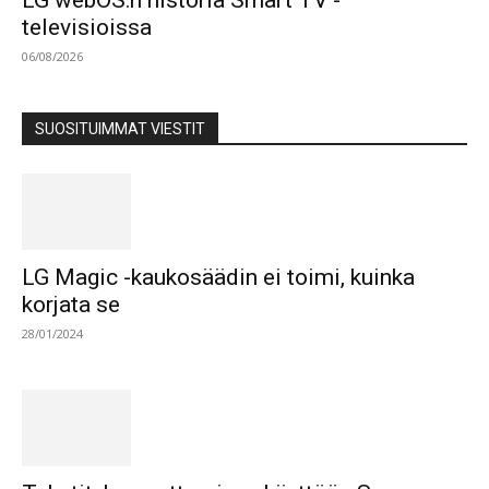
LG webOS:n historia Smart TV -
televisioissa
06/08/2026
SUOSITUIMMAT VIESTIT
LG Magic -kaukosäädin ei toimi, kuinka
korjata se
28/01/2024