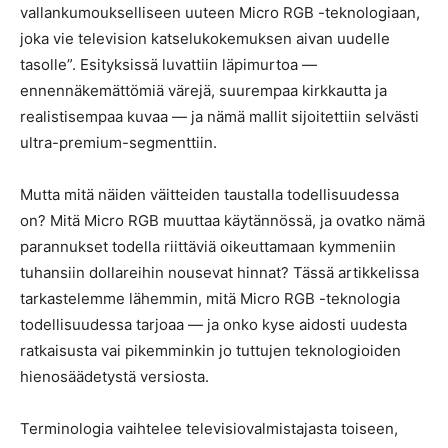
vallankumoukselliseen uuteen Micro RGB -teknologiaan,
joka vie television katselukokemuksen aivan uudelle
tasolle”. Esityksissä luvattiin läpimurtoa —
ennennäkemättömiä värejä, suurempaa kirkkautta ja
realistisempaa kuvaa — ja nämä mallit sijoitettiin selvästi
ultra-premium-segmenttiin.
Mutta mitä näiden väitteiden taustalla todellisuudessa
on? Mitä Micro RGB muuttaa käytännössä, ja ovatko nämä
parannukset todella riittäviä oikeuttamaan kymmeniin
tuhansiin dollareihin nousevat hinnat? Tässä artikkelissa
tarkastelemme lähemmin, mitä Micro RGB -teknologia
todellisuudessa tarjoaa — ja onko kyse aidosti uudesta
ratkaisusta vai pikemminkin jo tuttujen teknologioiden
hienosäädetystä versiosta.
Terminologia vaihtelee televisiovalmistajasta toiseen,