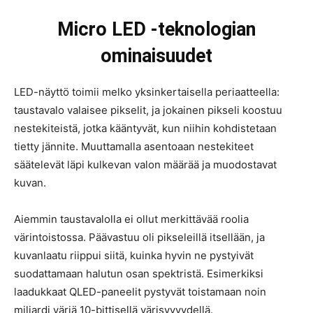
Micro LED -teknologian
ominaisuudet
LED-näyttö toimii melko yksinkertaisella periaatteella:
taustavalo valaisee pikselit, ja jokainen pikseli koostuu
nestekiteistä, jotka kääntyvät, kun niihin kohdistetaan
tietty jännite. Muuttamalla asentoaan nestekiteet
säätelevät läpi kulkevan valon määrää ja muodostavat
kuvan.
Aiemmin taustavalolla ei ollut merkittävää roolia
värintoistossa. Päävastuu oli pikseleillä itsellään, ja
kuvanlaatu riippui siitä, kuinka hyvin ne pystyivät
suodattamaan halutun osan spektristä. Esimerkiksi
laadukkaat QLED-paneelit pystyvät toistamaan noin
miljardi väriä 10-bittisellä värisyvyydellä.