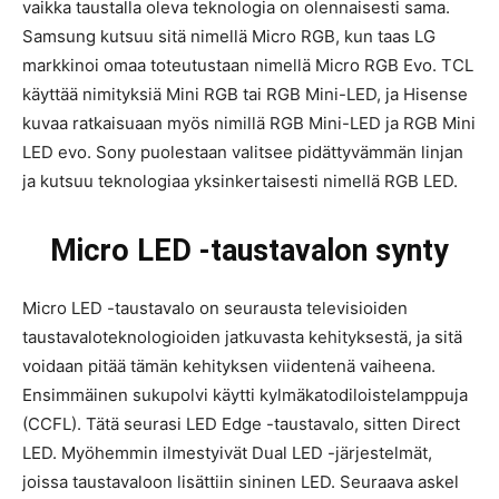
vaikka taustalla oleva teknologia on olennaisesti sama.
Samsung kutsuu sitä nimellä Micro RGB, kun taas LG
markkinoi omaa toteutustaan nimellä Micro RGB Evo. TCL
käyttää nimityksiä Mini RGB tai RGB Mini-LED, ja Hisense
kuvaa ratkaisuaan myös nimillä RGB Mini-LED ja RGB Mini
LED evo. Sony puolestaan valitsee pidättyvämmän linjan
ja kutsuu teknologiaa yksinkertaisesti nimellä RGB LED.
Micro LED -taustavalon synty
Micro LED -taustavalo on seurausta televisioiden
taustavaloteknologioiden jatkuvasta kehityksestä, ja sitä
voidaan pitää tämän kehityksen viidentenä vaiheena.
Ensimmäinen sukupolvi käytti kylmäkatodiloistelamppuja
(CCFL). Tätä seurasi LED Edge -taustavalo, sitten Direct
LED. Myöhemmin ilmestyivät Dual LED -järjestelmät,
joissa taustavaloon lisättiin sininen LED. Seuraava askel