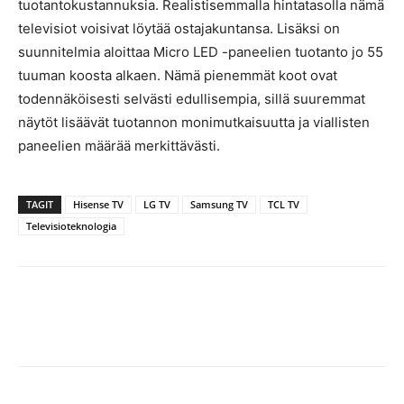
tuotantokustannuksia. Realistisemmalla hintatasolla nämä
televisiot voisivat löytää ostajakuntansa. Lisäksi on
suunnitelmia aloittaa Micro LED -paneelien tuotanto jo 55
tuuman koosta alkaen. Nämä pienemmät koot ovat
todennäköisesti selvästi edullisempia, sillä suuremmat
näytöt lisäävät tuotannon monimutkaisuutta ja viallisten
paneelien määrää merkittävästi.
TAGIT
Hisense TV
LG TV
Samsung TV
TCL TV
Televisioteknologia