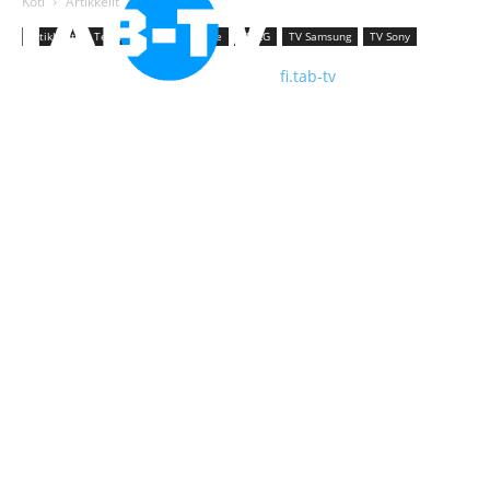
Koti
Artikkelit
Televisiot
Artikkelit
Televisiot
TV Hisense
TV LG
TV Samsung
TV Sony
fi.tab-tv