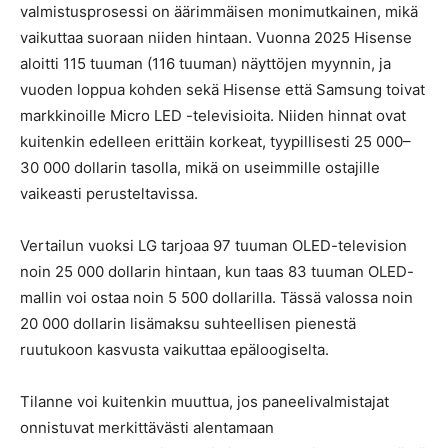
valmistusprosessi on äärimmäisen monimutkainen, mikä
vaikuttaa suoraan niiden hintaan. Vuonna 2025 Hisense
aloitti 115 tuuman (116 tuuman) näyttöjen myynnin, ja
vuoden loppua kohden sekä Hisense että Samsung toivat
markkinoille Micro LED -televisioita. Niiden hinnat ovat
kuitenkin edelleen erittäin korkeat, tyypillisesti 25 000–
30 000 dollarin tasolla, mikä on useimmille ostajille
vaikeasti perusteltavissa.
Vertailun vuoksi LG tarjoaa 97 tuuman OLED-television
noin 25 000 dollarin hintaan, kun taas 83 tuuman OLED-
mallin voi ostaa noin 5 500 dollarilla. Tässä valossa noin
20 000 dollarin lisämaksu suhteellisen pienestä
ruutukoon kasvusta vaikuttaa epäloogiselta.
Tilanne voi kuitenkin muuttua, jos paneelivalmistajat
onnistuvat merkittävästi alentamaan