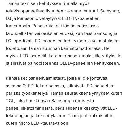
Tämän teknisen kehityksen rinnalla myös
televisiopaneeliteollisuuden rakenne muuttui. Samsung,
LG ja Panasonic vetäytyivät LED-TV-paneelien
tuotannosta. Panasonic teki tämän pääasiassa
taloudellisten vaikeuksien vuoksi, kun taas Samsung ja
LG lopettivat LED-paneelien kehityksen ja valmistuksen
todettuaan tämän suunnan kannattamattomaksi. He
myivät LED-paneeliliiketoimintansa kiinalaisille yrityksille
ja siirsivät painopisteensä OLED-paneelien kehitykseen.
Kiinalaiset paneelivalmistajat, joilla ei ole johtavaa
asemaa OLED-teknologiassa, jatkoivat LED-paneelien
parissa työskentelyä. Tämän seurauksena yritykset kuten
TCL, joka hankki osan Samsungin entisestä
paneeliliiketoiminnasta, sekä Hisense keskittyivät LED-
teknologian jatkokehitykseen. Tämä johti ratkaisuihin,
kuten Micro LED -taustavaloon.