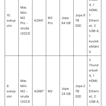
4, 1
Mac
HDMI,
Mini
10.
Jopa 8
1
M2
M2
Jopa
sukup
A2941
TB
Ethern
Pro -
Pro
64 GB
olvi
SSD
et, 2
sirulla
USB-A,
(2023)
1
kuulok
eliitänt
ä
2
Thund
erbolt
4, 1
Mac
HDMI,
9.
Mini
Jopa 2
1
Jopa
sukup
M2 -
A2687
M2
TB
Ethern
24 GB
olvi
sirulla
SSD
et, 2
(2023)
USB-A,