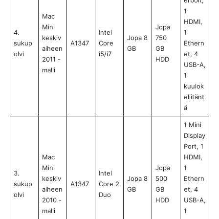
1
Mac
HDMI,
Mini
Jopa
4.
Intel
1
keskiv
Jopa 8
750
sukup
A1347
Core
Ethern
aiheen
GB
GB
olvi
i5/i7
et, 4
2011 -
HDD
USB-A,
malli
1
kuulok
eliitänt
ä
1 Mini
Display
Port, 1
Mac
HDMI,
Mini
Jopa
1
3.
Intel
keskiv
Jopa 8
500
Ethern
sukup
A1347
Core 2
aiheen
GB
GB
et, 4
olvi
Duo
2010 -
HDD
USB-A,
malli
1