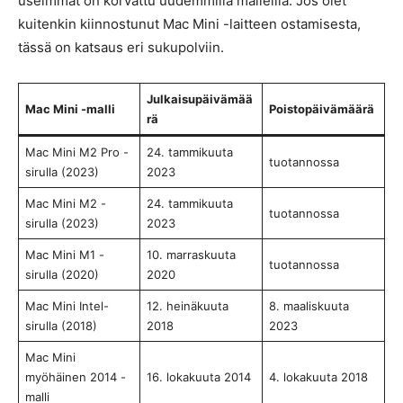
useimmat on korvattu uudemmilla malleilla. Jos olet
kuitenkin kiinnostunut Mac Mini -laitteen ostamisesta,
tässä on katsaus eri sukupolviin.
Julkaisupäivämää
Mac Mini -malli
Poistopäivämäärä
rä
Mac Mini M2 Pro -
24. tammikuuta
tuotannossa
sirulla (2023)
2023
Mac Mini M2 -
24. tammikuuta
tuotannossa
sirulla (2023)
2023
Mac Mini M1 -
10. marraskuuta
tuotannossa
sirulla (2020)
2020
Mac Mini Intel-
12. heinäkuuta
8. maaliskuuta
sirulla (2018)
2018
2023
Mac Mini
myöhäinen 2014 -
16. lokakuuta 2014
4. lokakuuta 2018
malli