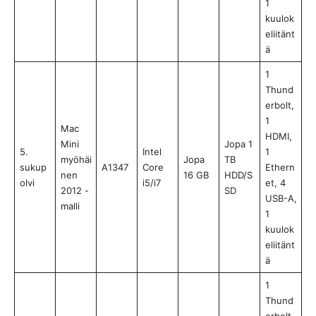
1
kuulok
eliitänt
ä
1
Thund
erbolt,
1
Mac
HDMI,
Mini
Jopa 1
5.
Intel
1
myöhäi
Jopa
TB
sukup
A1347
Core
Ethern
nen
16 GB
HDD/S
olvi
i5/i7
et, 4
2012 -
SD
USB-A,
malli
1
kuulok
eliitänt
ä
1
Thund
erbolt,