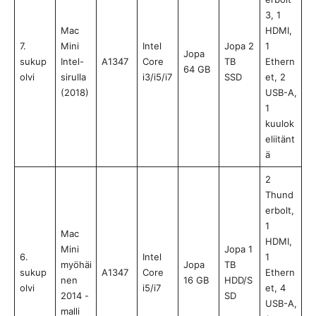
3, 1
Mac
HDMI,
7.
Mini
Intel
Jopa 2
1
Jopa
sukup
Intel-
A1347
Core
TB
Ethern
64 GB
olvi
sirulla
i3/i5/i7
SSD
et, 2
(2018)
USB-A,
1
kuulok
eliitänt
ä
2
Thund
erbolt,
1
Mac
HDMI,
Mini
Jopa 1
6.
Intel
1
myöhäi
Jopa
TB
sukup
A1347
Core
Ethern
nen
16 GB
HDD/S
olvi
i5/i7
et, 4
2014 -
SD
USB-A,
malli