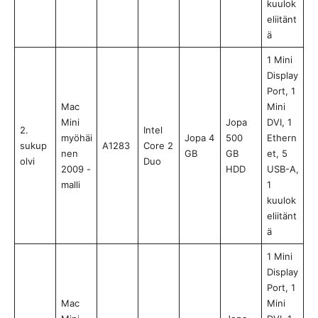
kuulok
eliitänt
ä
1 Mini
Display
Port, 1
Mac
Mini
Mini
Jopa
DVI, 1
2.
Intel
myöhäi
Jopa 4
500
Ethern
sukup
A1283
Core 2
nen
GB
GB
et, 5
olvi
Duo
2009 -
HDD
USB-A,
malli
1
kuulok
eliitänt
ä
1 Mini
Display
Port, 1
Mac
Mini