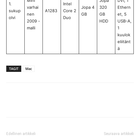
Mini
Jopa
DVI, 1
1.
Intel
varhai
Jopa 4
320
Ethern
sukup
A1283
Core 2
nen
GB
GB
et, 5
olvi
Duo
2009 -
HDD
USB-A,
malli
1
kuulok
eliitänt
ä
TAGIT
Mac
Edellinen artikkeli
Seuraava artikkeli