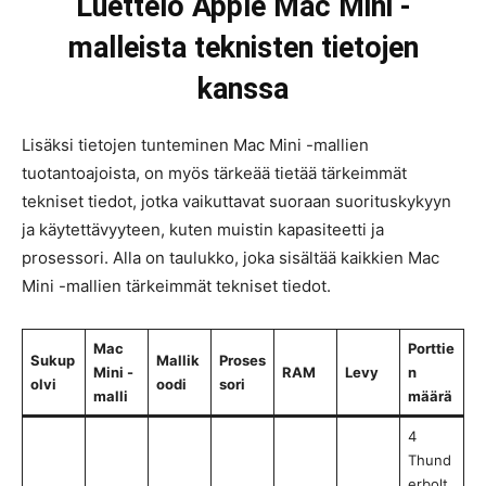
Luettelo Apple Mac Mini -
malleista teknisten tietojen
kanssa
Lisäksi tietojen tunteminen Mac Mini -mallien
tuotantoajoista, on myös tärkeää tietää tärkeimmät
tekniset tiedot, jotka vaikuttavat suoraan suorituskykyyn
ja käytettävyyteen, kuten muistin kapasiteetti ja
prosessori. Alla on taulukko, joka sisältää kaikkien Mac
Mini -mallien tärkeimmät tekniset tiedot.
Mac
Porttie
Sukup
Mallik
Proses
Mini -
RAM
Levy
n
olvi
oodi
sori
malli
määrä
4
Thund
erbolt