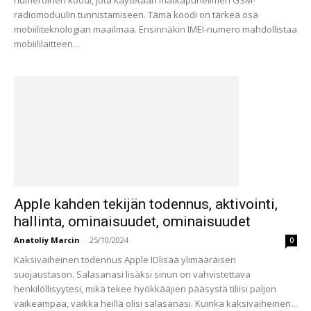
numeroinen koodi, jota käytetään matkapuhelimen GSM-
radiomoduulin tunnistamiseen. Tämä koodi on tärkeä osa
mobiiliteknologian maailmaa. Ensinnäkin IMEI-numero mahdollistaa
mobiililaitteen...
Apple kahden tekijän todennus, aktivointi,
hallinta, ominaisuudet, ominaisuudet
Anatoliy Marcin
-
25/10/2024
0
Kaksivaiheinen todennus Apple IDlisää ylimääräisen
suojaustason. Salasanasi lisäksi sinun on vahvistettava
henkilöllisyytesi, mikä tekee hyökkääjien pääsystä tiliisi paljon
vaikeampaa, vaikka heillä olisi salasanasi. Kuinka kaksivaiheinen...