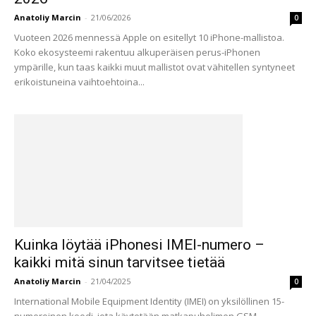
Anatoliy Marcin
-
21/06/2026
0
Vuoteen 2026 mennessä Apple on esitellyt 10 iPhone-mallistoa.
Koko ekosysteemi rakentuu alkuperäisen perus-iPhonen
ympärille, kun taas kaikki muut mallistot ovat vähitellen syntyneet
erikoistuneina vaihtoehtoina...
Kuinka löytää iPhonesi IMEI-numero –
kaikki mitä sinun tarvitsee tietää
Anatoliy Marcin
-
21/04/2025
0
International Mobile Equipment Identity (IMEI) on yksilöllinen 15-