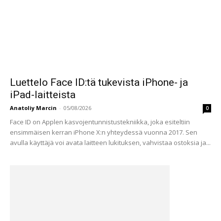
Luettelo Face ID:tä tukevista iPhone- ja
iPad-laitteista
Anatoliy Marcin
-
05/08/2026
0
Face ID on Applen kasvojentunnistustekniikka, joka esiteltiin
ensimmäisen kerran iPhone X:n yhteydessä vuonna 2017. Sen
avulla käyttäjä voi avata laitteen lukituksen, vahvistaa ostoksia ja...