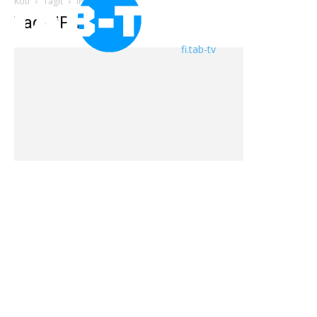
Koti
Tagit
IPhone
Tagi: iPhone
fi.tab-tv