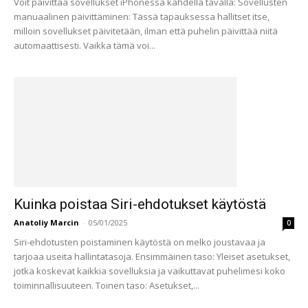
Voit päivittää sovellukset iPhonessa kahdella tavalla: Sovellusten
manuaalinen päivittäminen: Tässä tapauksessa hallitset itse,
milloin sovellukset päivitetään, ilman että puhelin päivittää niitä
automaattisesti. Vaikka tämä voi...
Kuinka poistaa Siri-ehdotukset käytöstä
Anatoliy Marcin
-
05/01/2025
0
Siri-ehdotusten poistaminen käytöstä on melko joustavaa ja
tarjoaa useita hallintatasoja. Ensimmäinen taso: Yleiset asetukset,
jotka koskevat kaikkia sovelluksia ja vaikuttavat puhelimesi koko
toiminnallisuuteen. Toinen taso: Asetukset,...