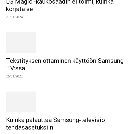
LG Magic -kaukosäädin ei toimi, kuinka
korjata se
28/01/2024
Tekstityksen ottaminen käyttöön Samsung
TV:ssä
26/01/2022
Kuinka palauttaa Samsung-televisio
tehdasasetuksiin