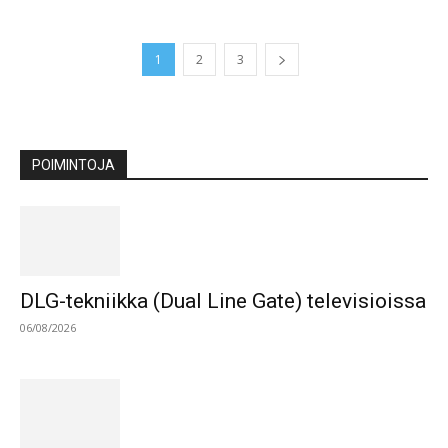
1
2
3
POIMINTOJA
DLG-tekniikka (Dual Line Gate) televisioissa
06/08/2026