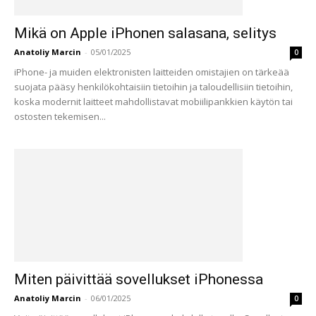
Mikä on Apple iPhonen salasana, selitys
Anatoliy Marcin
-
05/01/2025
0
iPhone- ja muiden elektronisten laitteiden omistajien on tärkeää
suojata pääsy henkilökohtaisiin tietoihin ja taloudellisiin tietoihin,
koska modernit laitteet mahdollistavat mobiilipankkien käytön tai
ostosten tekemisen...
Miten päivittää sovellukset iPhonessa
Anatoliy Marcin
-
06/01/2025
0