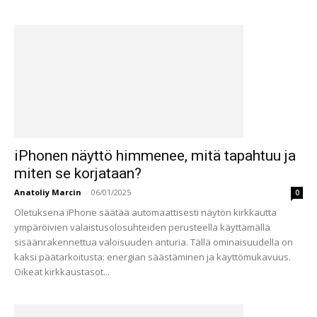
iPhonen näyttö himmenee, mitä tapahtuu ja
miten se korjataan?
Anatoliy Marcin
-
06/01/2025
0
Oletuksena iPhone säätää automaattisesti näytön kirkkautta
ympäröivien valaistusolosuhteiden perusteella käyttämällä
sisäänrakennettua valoisuuden anturia. Tällä ominaisuudella on
kaksi päätarkoitusta: energian säästäminen ja käyttömukavuus.
Oikeat kirkkaustasot...