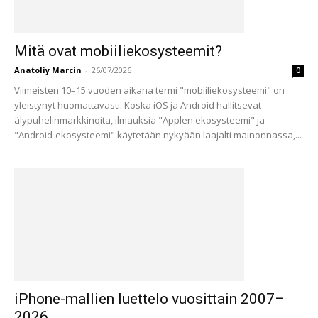
Mitä ovat mobiiliekosysteemit?
Anatoliy Marcin
-
26/07/2026
0
Viimeisten 10–15 vuoden aikana termi "mobiiliekosysteemi" on
yleistynyt huomattavasti. Koska iOS ja Android hallitsevat
älypuhelinmarkkinoita, ilmauksia "Applen ekosysteemi" ja
"Android-ekosysteemi" käytetään nykyään laajalti mainonnassa,...
iPhone-mallien luettelo vuosittain 2007–
2026