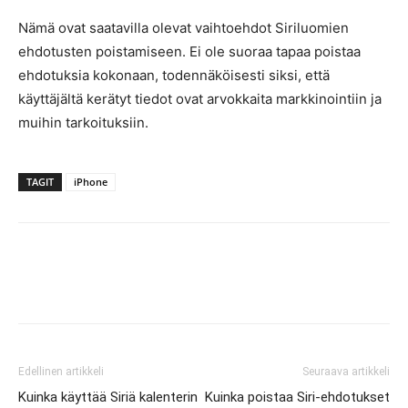
Nämä ovat saatavilla olevat vaihtoehdot Siriluomien
ehdotusten poistamiseen. Ei ole suoraa tapaa poistaa
ehdotuksia kokonaan, todennäköisesti siksi, että
käyttäjältä kerätyt tiedot ovat arvokkaita markkinointiin ja
muihin tarkoituksiin.
TAGIT
iPhone
Edellinen artikkeli
Seuraava artikkeli
Kuinka käyttää Siriä kalenterin
Kuinka poistaa Siri-ehdotukset